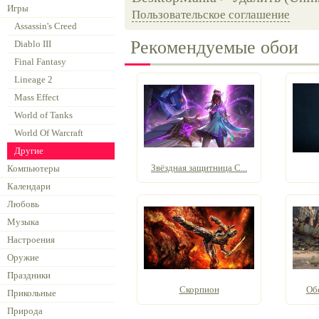
Игры
Пользовательское соглашение
Assassin's Creed
Рекомендуемые обои
Diablo III
Final Fantasy
Lineage 2
Mass Effect
World of Tanks
World Of Warcraft
Другие
Звёздная защитница С...
Компьютеры
Календари
Любовь
Музыка
Настроения
Оружие
Праздники
Скорпион
Об
Прикольные
Природа