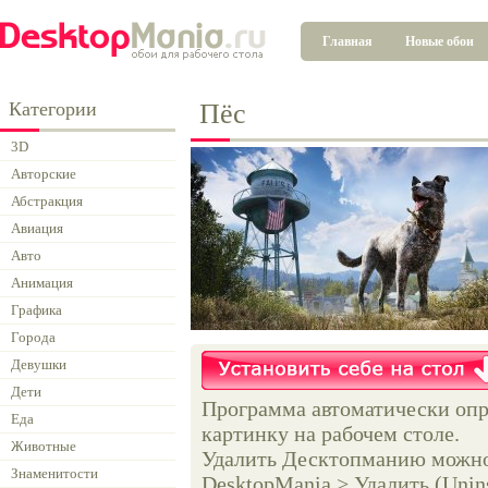
Главная
Новые обои
Категории
Пёс
3D
Авторские
Абстракция
Авиация
Авто
Анимация
Графика
Города
Девушки
Дети
Программа автоматически опр
Еда
картинку на рабочем столе.
Животные
Удалить Десктопманию можно 
Знаменитости
DesktopMania > Удалить (Unins