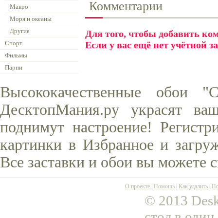
Комментарии
Макро
Моря и океаны
Другие
Для того, чтобы добавить к
Спорт
Если у вас ещё нет учётной з
Фильмы
Парни
Высококачественные обои "
ДесктопМания.ру украсят ва
поднимут настроение! Регистр
картинки в Избранное и загруж
Все заставки и обои вы можете 
О проекте
|
Помощь
|
Как удалить
|
По
© 2013 Desk
стол в один