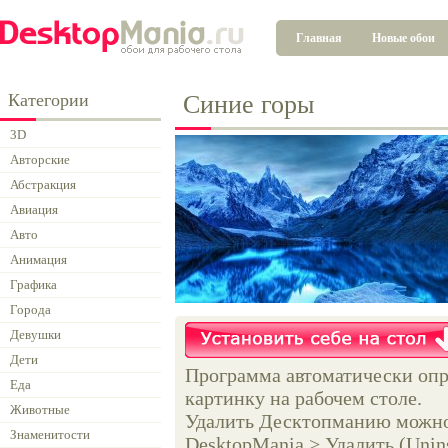
Главная
Новые обои
Категории
Синие горы
3D
Авторские
Абстракция
Авиация
Авто
Анимация
Графика
Города
Девушки
Дети
Программа автоматически опр
Еда
картинку на рабочем столе.
Животные
Удалить Десктопманию можно 
Знаменитости
DesktopMania > Удалить (Unins