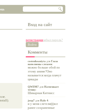
ощь
Вход на сайт
регистрация
забыл пароль?
Войти
Комменты
costenkoaniyta
для
Глаза
наполнены слезами
:
можно больше обой по
этому аниме?Оно
называется:когда плачут
цикады
QWE987
для
Натягивает
тетиву
:
Шикарная Китнисс
оле.
tall).
joop7
для
Halo 4
:
и у меня слетели(((все
ранее сохраненные