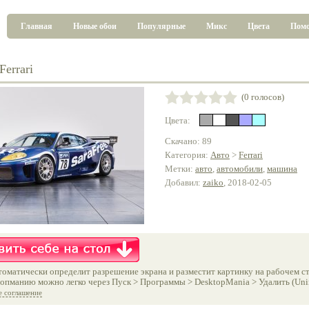
Главная
Новые обои
Популярные
Микс
Цвета
Пом
errari
(0 голосов)
Цвета:
Скачано: 89
Категория:
Авто
>
Ferrari
Метки:
авто
,
автомобили
,
машина
Добавил:
zaiko
, 2018-02-05
оматически определит разрешение экрана и разместит картинку на рабочем ст
опманию можно легко через Пуск > Программы > DesktopMania > Удалить (Unins
е соглашение