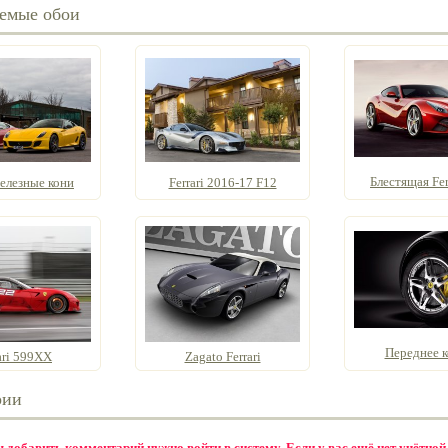
емые обои
Блестящая Ferr
елезные кони
Ferrari 2016-17 F12
Переднее к
ari 599XX
Zagato Ferrari
рии
бы добавить комментарий нужно
войти в систему
. Если у вас ещё нет учётной