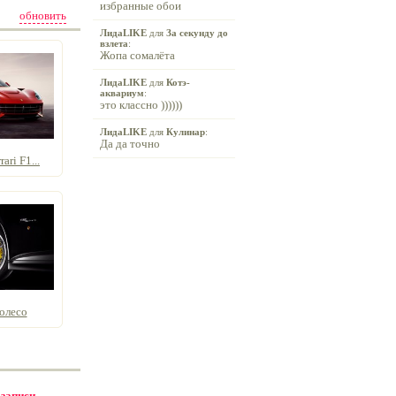
избранные обои
обновить
ЛидаLIKE
для
За секунду до
взлета
:
Жопа сомалёта
ЛидаLIKE
для
Котэ-
аквариум
:
это классно ))))))
ЛидаLIKE
для
Кулинар
:
Да да точно
ari F1...
олесо
 записи -