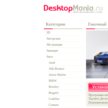
Категории
Гоночный F
3D
Авторские
Абстракция
Авиация
Авто
Audi
Alfa Romeo
Aston Martin
BMW
Bentley
Bugatti
Программа авт
Удалить Дескт
Cadillac
Пользовательско
Camaro