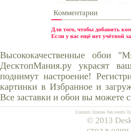
Комментарии
Для того, чтобы добавить к
Если у вас ещё нет учётной з
Высококачественные обои "М
ДесктопМания.ру украсят ва
поднимут настроение! Регистр
картинки в Избранное и загруж
Все заставки и обои вы можете 
О проекте
|
Помощь
|
Как удалить
|
По
© 2013 Desk
стол в один