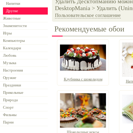
Удалить Десктопманию можно 
Напитки
DesktopMania > Удалить (Unins
Другие
Пользовательское соглашение
Животные
Знаменитости
Рекомендуемые обои
Игры
Компьютеры
Календари
Любовь
Музыка
Настроения
Оружие
Клубника с шоколадом
Нат
Праздники
Прикольные
Природа
Спорт
Фильмы
Парни
Шоколадные кексы