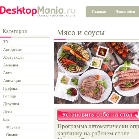
Главная
Новые обои
Категории
Мясо и соусы
3D
Авторские
Абстракция
Авиация
Авто
Анимация
Графика
Города
Девушки
Дети
Еда
Программа автоматически опр
Фрукты
картинку на рабочем столе.
Овощи