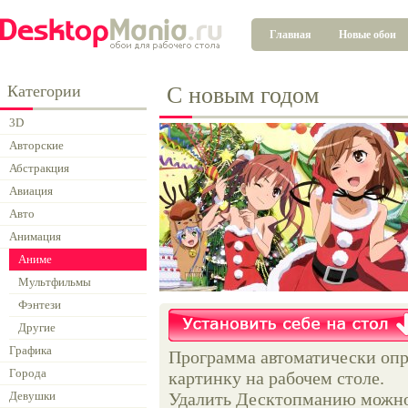
Главная
Новые обои
Категории
С новым годом
3D
Авторские
Абстракция
Авиация
Авто
Анимация
Аниме
Мультфильмы
Фэнтези
Другие
Графика
Программа автоматически опр
Города
картинку на рабочем столе.
Девушки
Удалить Десктопманию можно 