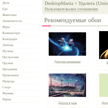
DesktopMania > Удалить (Unins
Дети
Пользовательское соглашение
Еда
Животные
Рекомендуемые обои
Знаменитости
Игры
Компьютеры
Календари
Любовь
Музыка
Настроения
Девочки-анимашки
Б
Оружие
Праздники
Прикольные
Природа
Спорт
Фильмы
Парни
Дорога в даль
Деву