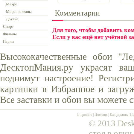
Макро
Комментарии
Моря и океаны
Другие
Спорт
Для того, чтобы добавить к
Фильмы
Если у вас ещё нет учётной з
Парни
Высококачественные обои "Ле
ДесктопМания.ру украсят ва
поднимут настроение! Регистр
картинки в Избранное и загруж
Все заставки и обои вы можете 
О проекте
|
Помощь
|
Как удалить
|
По
© 2013 Desk
стол в один