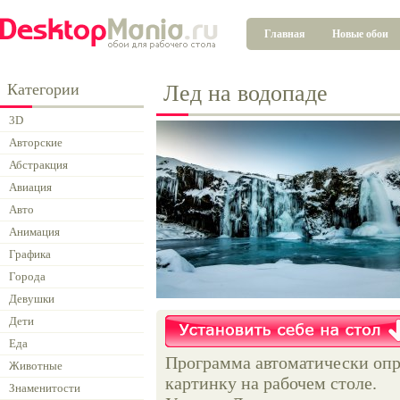
Главная
Новые обои
Категории
Лед на водопаде
3D
Авторские
Абстракция
Авиация
Авто
Анимация
Графика
Города
Девушки
Дети
Еда
Программа автоматически опр
Животные
картинку на рабочем столе.
Знаменитости