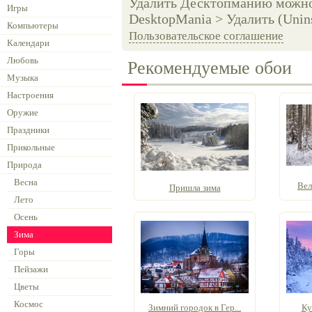
Удалить Десктопманию можно 
Игры
DesktopMania > Удалить (Unins
Компьютеры
Пользовательское соглашение
Календари
Любовь
Рекомендуемые обои
Музыка
Настроения
Оружие
Праздники
Прикольные
Природа
Весна
Вел
Пришла зима
Лето
Осень
Зима
Горы
Пейзажи
Цветы
Космос
Зимний городок в Гер...
Ку