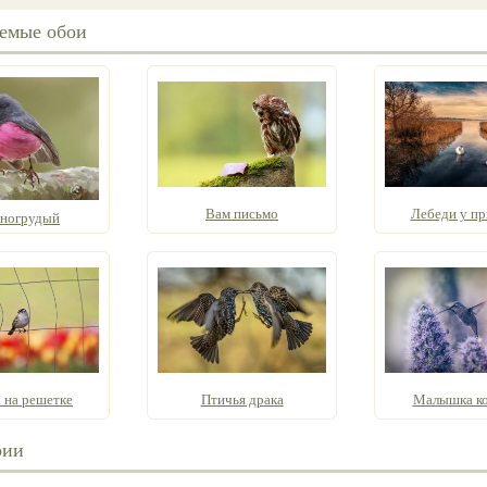
емые обои
Вам письмо
Лебеди у пр
ногрудый
 на решетке
Птичья драка
Малышка к
рии