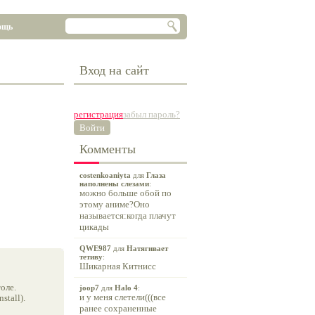
ощь
Вход на сайт
регистрация
забыл пароль?
Войти
Комменты
costenkoaniyta
для
Глаза
наполнены слезами
:
можно больше обой по
этому аниме?Оно
называется:когда плачут
цикады
QWE987
для
Натягивает
тетиву
:
Шикарная Китнисс
оле.
joop7
для
Halo 4
:
и у меня слетели(((все
tall).
ранее сохраненные