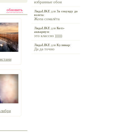
избранные обои
обновить
ЛидаLIKE
для
За секунду до
взлета
:
Жопа сомалёта
ЛидаLIKE
для
Котэ-
аквариум
:
это классно ))))))
ЛидаLIKE
для
Кулинар
:
Да да точно
истани
олибри