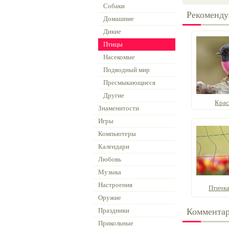
Собаки
Рекоменду
Домашние
Дикие
Птицы
Насекомые
Подводный мир
Пресмыкающиеся
Другие
Крас
Знаменитости
Игры
Компьютеры
Календари
Любовь
Музыка
Настроения
Птичка
Оружие
Праздники
Коммента
Прикольные