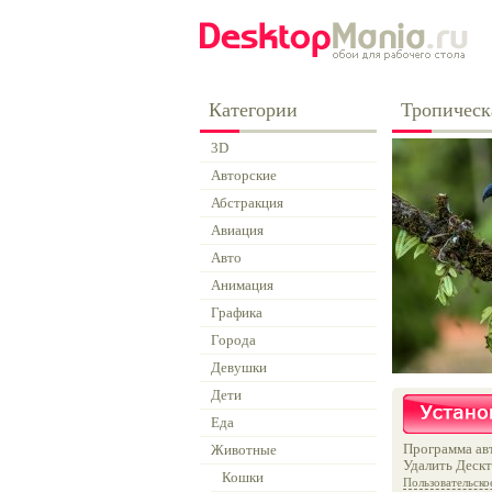
Категории
Тропическ
3D
Авторские
Абстракция
Авиация
Авто
Анимация
Графика
Города
Девушки
Дети
Еда
Программа авт
Животные
Удалить Дескт
Кошки
Пользовательско