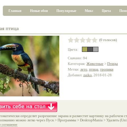
Главная
Новые обои
Популярные
Микс
Цвета
Пом
ая птица
(0 голосов)
Цвета:
Скачано: 94
Категория:
Животные
>
Птицы
Метки:
лето
,
птица
,
тропики
Добавил:
zaiko
, 2018-01-28
оматически определит разрешение экрана и разместит картинку на рабочем ст
опманию можно легко через Пуск > Программы > DesktopMania > Удалить (Unins
е соглашение