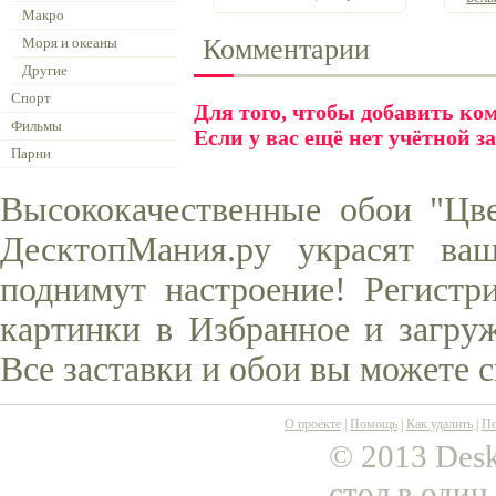
Макро
Комментарии
Моря и океаны
Другие
Спорт
Для того, чтобы добавить к
Фильмы
Если у вас ещё нет учётной з
Парни
Высококачественные обои "Цв
ДесктопМания.ру украсят ва
поднимут настроение! Регистр
картинки в Избранное и загруж
Все заставки и обои вы можете 
О проекте
|
Помощь
|
Как удалить
|
По
© 2013 Desk
стол в один