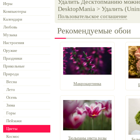
Удалить Десктопманию можно 
Игры
DesktopMania > Удалить (Unins
Компьютеры
Пользовательское соглашение
Календари
Любовь
Рекомендуемые обои
Музыка
Настроения
Оружие
Праздники
Прикольные
Природа
Весна
Макрокартинка
Б
Лето
Осень
Зима
Горы
Пейзажи
Цветы
Космос
Тюльпаны цвета розы
Белы