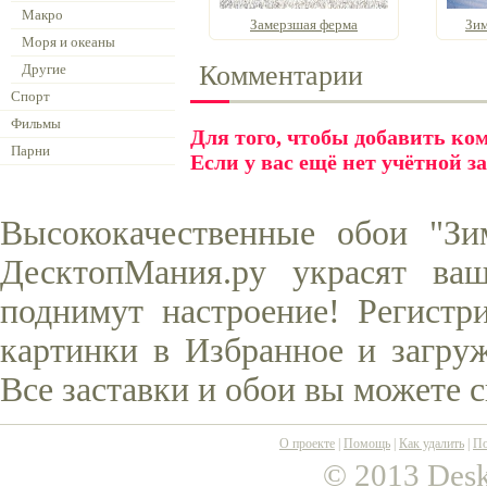
Макро
Замерзшая ферма
Зим
Моря и океаны
Комментарии
Другие
Спорт
Фильмы
Для того, чтобы добавить к
Парни
Если у вас ещё нет учётной з
Высококачественные обои "З
ДесктопМания.ру украсят ва
поднимут настроение! Регистр
картинки в Избранное и загруж
Все заставки и обои вы можете 
О проекте
|
Помощь
|
Как удалить
|
По
© 2013 Desk