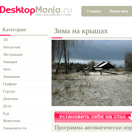
Главная
Новые обои
Категории
Зима на крышах
3D
Авторские
Абстракция
Авиация
Авто
Анимация
Графика
Города
Девушки
Дети
Еда
Животные
Программа автоматически опр
Знаменитости