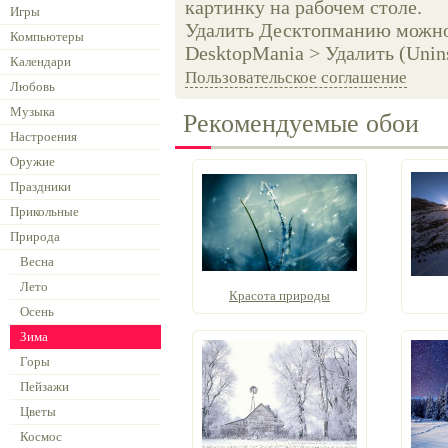
картинку на рабочем столе.
Игры
Удалить Десктопманию можно 
Компьютеры
DesktopMania > Удалить (Unins
Календари
Пользовательское соглашение
Любовь
Музыка
Рекомендуемые обои
Настроения
Оружие
Праздники
Прикольные
Природа
Весна
Лето
Красота природы
Осень
Зима
Горы
Пейзажи
Цветы
Космос