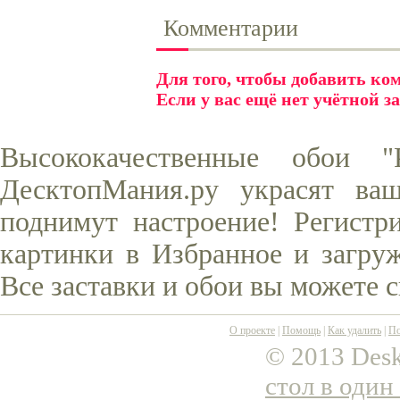
Комментарии
Для того, чтобы добавить к
Если у вас ещё нет учётной з
Высококачественные обои 
ДесктопМания.ру украсят ва
поднимут настроение! Регистр
картинки в Избранное и загруж
Все заставки и обои вы можете 
О проекте
|
Помощь
|
Как удалить
|
По
© 2013 Desk
стол в один