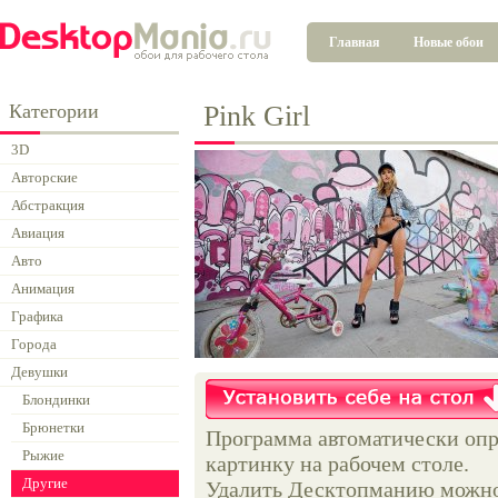
Главная
Новые обои
Категории
Pink Girl
3D
Авторские
Абстракция
Авиация
Авто
Анимация
Графика
Города
Девушки
Блондинки
Брюнетки
Программа автоматически опр
Рыжие
картинку на рабочем столе.
Другие
Удалить Десктопманию можно 