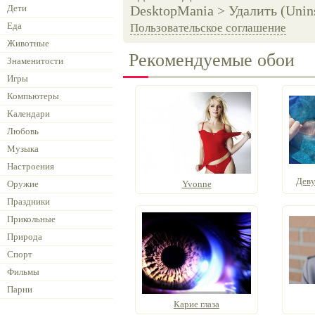
Дети
DesktopMania > Удалить (Unins
Еда
Пользовательское соглашение
Животные
Рекомендуемые обои
Знаменитости
Игры
Компьютеры
Календари
Любовь
Музыка
Настроения
Деву
Оружие
Yvonne
Праздники
Прикольные
Природа
Спорт
Фильмы
Парни
Карие глаза