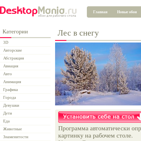
Главная
Новые обои
Категории
Лес в снегу
3D
Авторские
Абстракция
Авиация
Авто
Анимация
Графика
Города
Девушки
Дети
Еда
Программа автоматически опр
Животные
картинку на рабочем столе.
Знаменитости