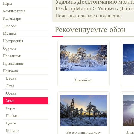
Удалить Десктопманию можно 
Игры
DesktopMania > Удалить (Unins
Компьютеры
Пользовательское соглашение
Календари
Любовь
Рекомендуемые обои
Музыка
Настроения
Оружие
Праздники
Прикольные
Природа
Весна
Зимний лес
Лето
Осень
Зима
Горы
Пейзажи
Цветы
Космос
Вечер в зимнем лесу
Зимн