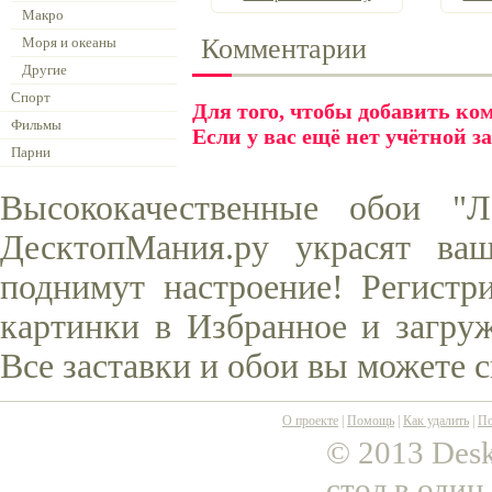
Макро
Комментарии
Моря и океаны
Другие
Спорт
Для того, чтобы добавить к
Фильмы
Если у вас ещё нет учётной з
Парни
Высококачественные обои "
ДесктопМания.ру украсят ва
поднимут настроение! Регистр
картинки в Избранное и загруж
Все заставки и обои вы можете 
О проекте
|
Помощь
|
Как удалить
|
По
© 2013 Desk
стол в один