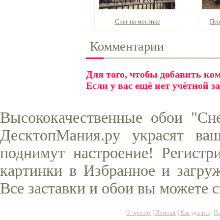
Снег на мостике
Пер
Комментарии
Для того, чтобы добавить к
Если у вас ещё нет учётной з
Высококачественные обои "Сн
ДесктопМания.ру украсят ва
поднимут настроение! Регистр
картинки в Избранное и загруж
Все заставки и обои вы можете 
О проекте
|
Помощь
|
Как удалить
|
По