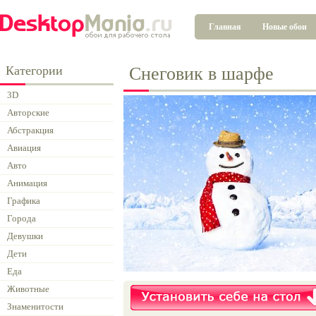
Главная
Новые обои
Категории
Снеговик в шарфе
3D
Авторские
Абстракция
Авиация
Авто
Анимация
Графика
Города
Девушки
Дети
Еда
Животные
Знаменитости