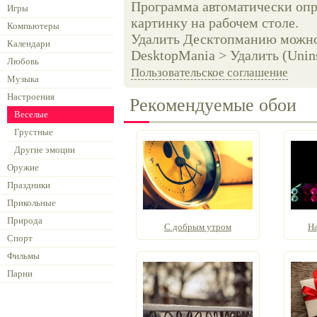
Программа автоматически опр
Игры
картинку на рабочем столе.
Компьютеры
Удалить Десктопманию можно 
Календари
DesktopMania > Удалить (Unins
Любовь
Пользовательское соглашение
Музыка
Настроения
Рекомендуемые обои
Веселые
Грустные
Другие эмоции
Оружие
Праздники
Прикольные
Природа
С добрым утром
Н
Спорт
Фильмы
Парни