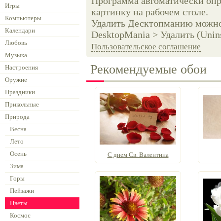
Программа автоматически опр
Игры
картинку на рабочем столе.
Компьютеры
Удалить Десктопманию можно 
Календари
DesktopMania > Удалить (Unins
Любовь
Пользовательское соглашение
Музыка
Рекомендуемые обои
Настроения
Оружие
Праздники
Прикольные
Природа
Весна
Лето
Осень
С днем Св. Валентина
Зима
Горы
Пейзажи
Цветы
Космос