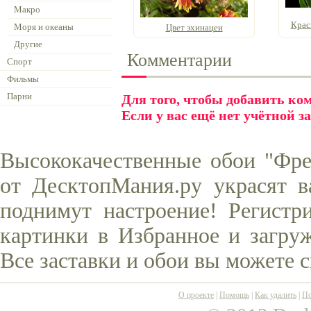
Макро
Крас
Моря и океаны
Цвет эхинацеи
Другие
Комментарии
Спорт
Фильмы
Парни
Для того, чтобы добавить к
Если у вас ещё нет учётной з
Высококачественные обои "Фре
от ДесктопМания.ру украсят в
поднимут настроение! Регистр
картинки в Избранное и загруж
Все заставки и обои вы можете 
О проекте
|
Помощь
|
Как удалить
|
По