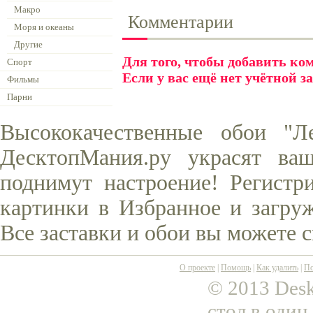
Макро
Комментарии
Моря и океаны
Другие
Для того, чтобы добавить к
Спорт
Если у вас ещё нет учётной з
Фильмы
Парни
Высококачественные обои "Л
ДесктопМания.ру украсят ва
поднимут настроение! Регистр
картинки в Избранное и загруж
Все заставки и обои вы можете 
О проекте
|
Помощь
|
Как удалить
|
По
© 2013 Desk
стол в один