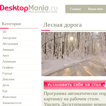
Главная
Новые обои
Категории
Лесная дорога
3D
Авторские
Абстракция
Авиация
Авто
Анимация
Графика
Города
Девушки
Дети
Еда
Программа автоматически опр
Животные
картинку на рабочем столе.
Знаменитости
Удалить Десктопманию можно 