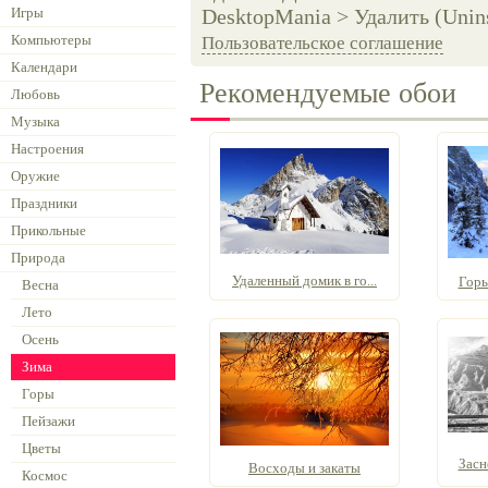
Игры
DesktopMania > Удалить (Unins
Компьютеры
Пользовательское соглашение
Календари
Рекомендуемые обои
Любовь
Музыка
Настроения
Оружие
Праздники
Прикольные
Природа
Удаленный домик в го...
Горы
Весна
Лето
Осень
Зима
Горы
Пейзажи
Цветы
Засн
Восходы и закаты
Космос