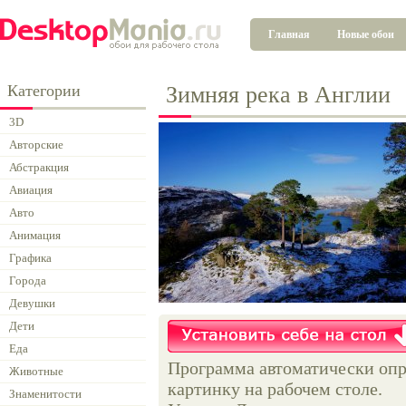
Главная
Новые обои
Категории
Зимняя река в Англии
3D
Авторские
Абстракция
Авиация
Авто
Анимация
Графика
Города
Девушки
Дети
Еда
Программа автоматически опр
Животные
картинку на рабочем столе.
Знаменитости