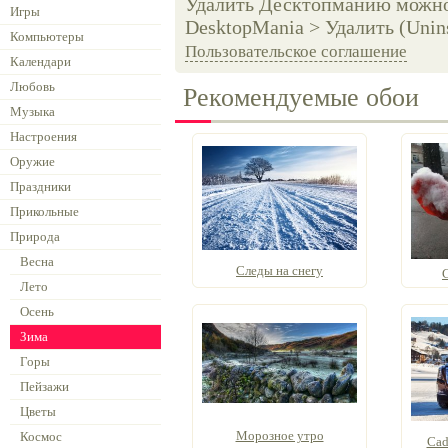
Удалить Десктопманию можно 
Игры
DesktopMania > Удалить (Unins
Компьютеры
Пользовательское соглашение
Календари
Любовь
Рекомендуемые обои
Музыка
Настроения
Оружие
Праздники
Прикольные
Природа
Весна
Следы на снегу
Лето
Осень
Зима
Горы
Пейзажи
Цветы
Морозное утро
Космос
Cad