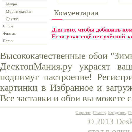
Макро
Комментарии
Моря и океаны
Другие
Спорт
Для того, чтобы добавить к
Фильмы
Если у вас ещё нет учётной з
Парни
Высококачественные обои "Зимн
ДесктопМания.ру украсят ва
поднимут настроение! Регистр
картинки в Избранное и загруж
Все заставки и обои вы можете 
О проекте
|
Помощь
|
Как удалить
|
По
© 2013 Desk
стол в один