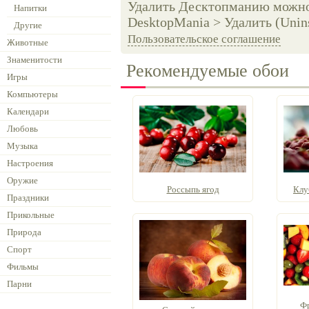
Удалить Десктопманию можно 
Напитки
DesktopMania > Удалить (Unins
Другие
Пользовательское соглашение
Животные
Знаменитости
Рекомендуемые обои
Игры
Компьютеры
Календари
Любовь
Музыка
Настроения
Оружие
Россыпь ягод
Клу
Праздники
Прикольные
Природа
Спорт
Фильмы
Парни
Фр