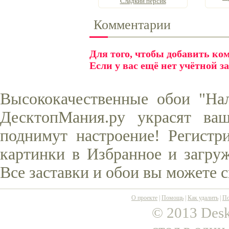
Сладкий персик
Комментарии
Для того, чтобы добавить к
Если у вас ещё нет учётной з
Высококачественные обои "На
ДесктопМания.ру украсят ва
поднимут настроение! Регистр
картинки в Избранное и загруж
Все заставки и обои вы можете 
О проекте
|
Помощь
|
Как удалить
|
По
© 2013 Desk