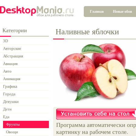
Главная
Новые обои
Категории
Наливные яблочки
3D
Авторские
Абстракция
Авиация
Авто
Анимация
Графика
Города
Девушки
Дети
Еда
Программа автоматически опр
Фрукты
картинку на рабочем столе.
Овощи