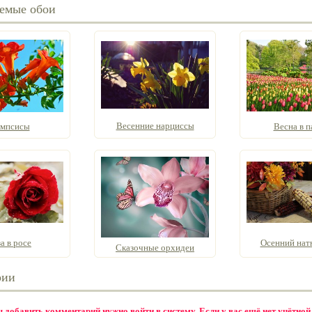
емые обои
Весенние нарциссы
мпсисы
Весна в п
а в росе
Осенний на
Сказочные орхидеи
рии
бы добавить комментарий нужно
войти в систему
. Если у вас ещё нет учётной