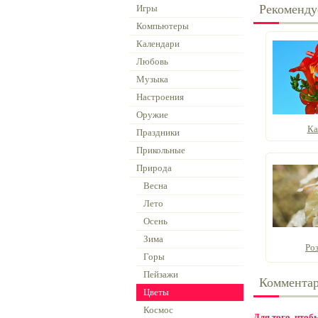
Рекоменду
Игры
Компьютеры
Календари
Любовь
Музыка
Настроения
Оружие
Ка
Праздники
Прикольные
Природа
Весна
Лето
Осень
Зима
Роз
Горы
Пейзажи
Коммента
Цветы
Космос
Для того, что