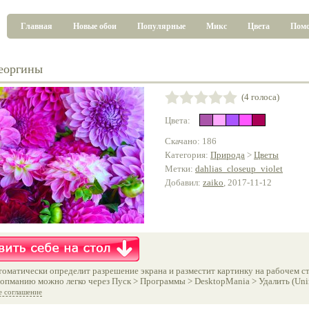
Главная
Новые обои
Популярные
Микс
Цвета
Пом
еоргины
(4 голоса)
Цвета:
Скачано: 186
Категория:
Природа
>
Цветы
Метки:
dahlias_closeup_violet
Добавил:
zaiko
, 2017-11-12
оматически определит разрешение экрана и разместит картинку на рабочем ст
опманию можно легко через Пуск > Программы > DesktopMania > Удалить (Unins
е соглашение