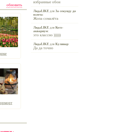
избранные обои
обновить
ЛидаLIKE
для
За секунду до
взлета
:
Жопа сомалёта
ЛидаLIKE
для
Котэ-
аквариум
:
это классно ))))))
ЛидаLIKE
для
Кулинар
:
Да да точно
арке
тюрморт
 записи -