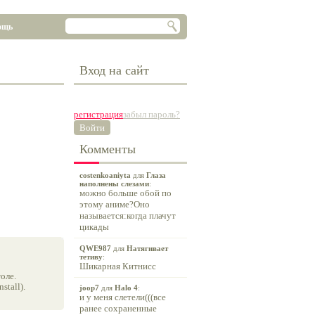
ощь
Вход на сайт
регистрация
забыл пароль?
Войти
Комменты
costenkoaniyta
для
Глаза
наполнены слезами
:
можно больше обой по
этому аниме?Оно
называется:когда плачут
цикады
QWE987
для
Натягивает
тетиву
:
Шикарная Китнисс
оле.
tall).
joop7
для
Halo 4
:
и у меня слетели(((все
ранее сохраненные