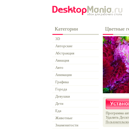
Категории
Цветные г
3D
Авторские
Абстракция
Авиация
Авто
Анимация
Графика
Города
Девушки
Дети
Еда
Программа авт
Удалить Дескт
Животные
Пользовательско
Знаменитости