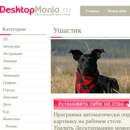
Главная
Новые обои
Категории
Ушастик
3D
Авторские
Абстракция
Авиация
Авто
Анимация
Графика
Города
Девушки
Дети
Еда
Программа автоматически опр
Животные
картинку на рабочем столе.
Кошки
Удалить Десктопманию можно 