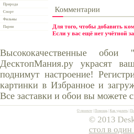
Природа
Комментарии
Спорт
Фильмы
Для того, чтобы добавить к
Парни
Если у вас ещё нет учётной з
Высококачественные обои
ДесктопМания.ру украсят ва
поднимут настроение! Регистр
картинки в Избранное и загруж
Все заставки и обои вы можете 
О проекте
|
Помощь
|
Как удалить
|
По
© 2013 Desk
стол в один