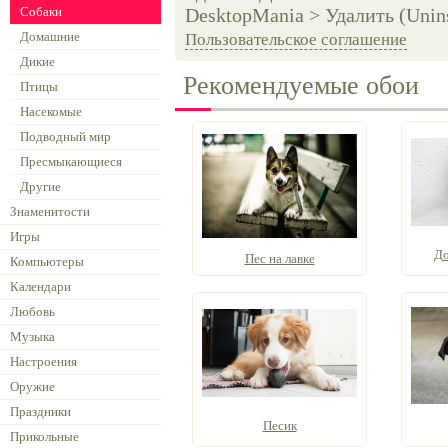
Собаки
DesktopMania > Удалить (Unins
Домашние
Пользовательское соглашение
Дикие
Рекомендуемые обои
Птицы
Насекомые
Подводный мир
Пресмыкающиеся
Другие
Знаменитости
Игры
До
Пес на лавке
Компьютеры
Календари
Любовь
Музыка
Настроения
Оружие
Праздники
Песик
Прикольные