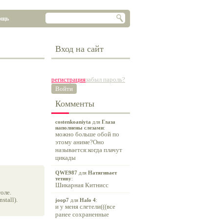
ощь
Вход на сайт
регистрация
забыл пароль?
Войти
Комменты
costenkoaniyta
для
Глаза
наполнены слезами
:
можно больше обой по
этому аниме?Оно
называется:когда плачут
цикады
QWE987
для
Натягивает
тетиву
:
Шикарная Китнисс
оле.
tall).
joop7
для
Halo 4
:
и у меня слетели(((все
ранее сохраненные