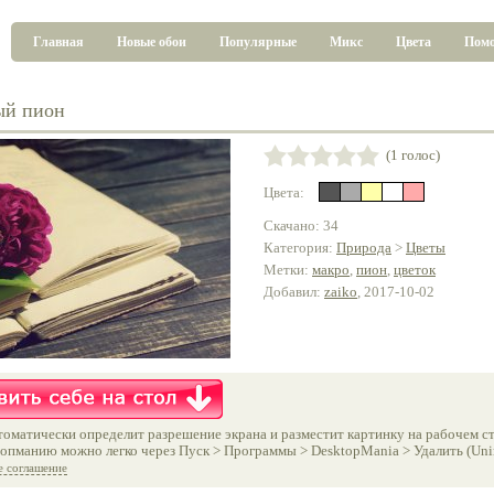
Главная
Новые обои
Популярные
Микс
Цвета
Пом
ый пион
(1 голос)
Цвета:
Скачано: 34
Категория:
Природа
>
Цветы
Метки:
макро
,
пион
,
цветок
Добавил:
zaiko
, 2017-10-02
оматически определит разрешение экрана и разместит картинку на рабочем ст
опманию можно легко через Пуск > Программы > DesktopMania > Удалить (Unins
е соглашение