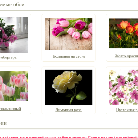
емые обои
Желто-красн
Тюльпаны на столе
мбергера
тюльпанный
Лимонная роза
Цветочная р
рии
бы добавить комментарий нужно
войти в систему
. Если у вас ещё нет учётной