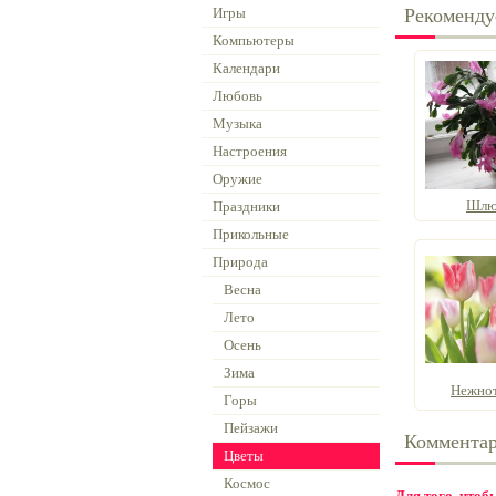
Игры
Рекоменду
Компьютеры
Календари
Любовь
Музыка
Настроения
Оружие
Шлю
Праздники
Прикольные
Природа
Весна
Лето
Осень
Зима
Нежно
Горы
Пейзажи
Коммента
Цветы
Космос
Для того, что