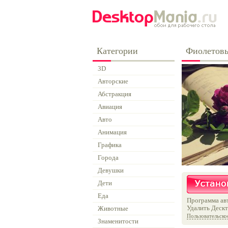
Категории
Фиолетов
3D
Авторские
Абстракция
Авиация
Авто
Анимация
Графика
Города
Девушки
Дети
Еда
Программа авт
Удалить Дескт
Животные
Пользовательско
Знаменитости