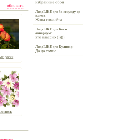
избранные обои
обновить
ЛидаLIKE
для
За секунду до
взлета
:
Жопа сомалёта
ЛидаLIKE
для
Котэ-
аквариум
:
это классно ))))))
ЛидаLIKE
для
Кулинар
:
Да да точно
ые розы
оспись
 записи -