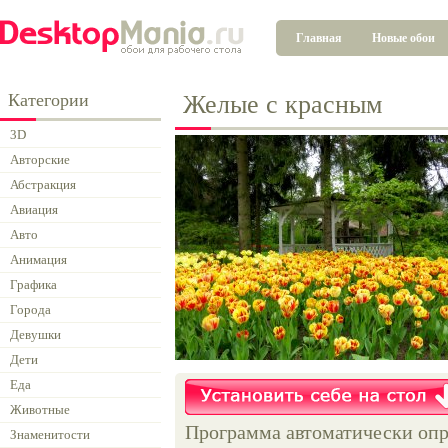
Главная
Новые обои
Категории
Желые с красным
3D
Авторские
Абстракция
Авиация
Авто
Анимация
Графика
Города
Девушки
Дети
Еда
Животные
Программа автоматически опр
Знаменитости