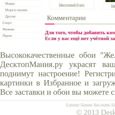
Макро
Цветочный букет
Цв
Моря и океаны
Комментарии
Другие
Спорт
Фильмы
Для того, чтобы добавить к
Парни
Если у вас ещё нет учётной з
Высококачественные обои "Же
ДесктопМания.ру украсят ва
поднимут настроение! Регистр
картинки в Избранное и загруж
Все заставки и обои вы можете 
О проекте
|
Помощь
|
Как удалить
|
По
© 2013 Desk