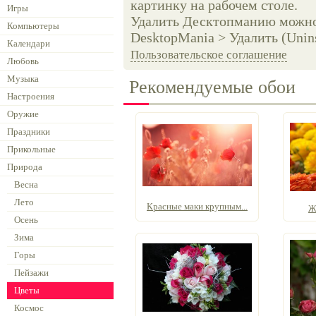
картинку на рабочем столе.
Игры
Удалить Десктопманию можно 
Компьютеры
DesktopMania > Удалить (Unins
Календари
Пользовательское соглашение
Любовь
Музыка
Рекомендуемые обои
Настроения
Оружие
Праздники
Прикольные
Природа
Весна
Лето
Красные маки крупным...
Ж
Осень
Зима
Горы
Пейзажи
Цветы
Космос