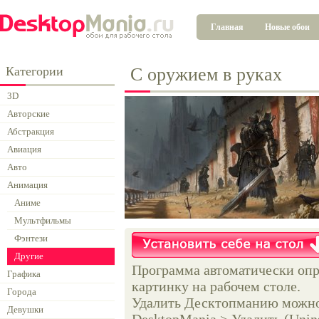
Главная
Новые обои
Категории
С оружием в руках
3D
Авторские
Абстракция
Авиация
Авто
Анимация
Аниме
Мультфильмы
Фэнтези
Другие
Программа автоматически опр
Графика
картинку на рабочем столе.
Города
Удалить Десктопманию можно 
Девушки