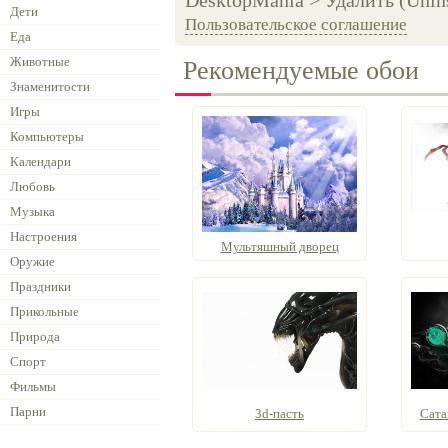
DesktopMania > Удалить (Unins
Дети
Пользовательское соглашение
Еда
Животные
Рекомендуемые обои
Знаменитости
Игры
Компьютеры
Календари
Любовь
Музыка
Настроения
Мультяшный дворец
Оружие
Праздники
Прикольные
Природа
Спорт
Фильмы
Парни
3d-пасть
Сата