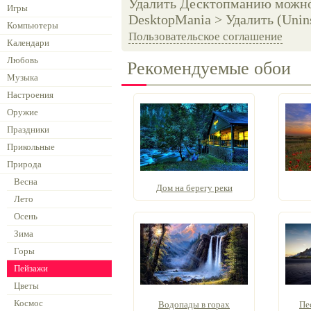
Удалить Десктопманию можно 
Игры
DesktopMania > Удалить (Unins
Компьютеры
Пользовательское соглашение
Календари
Любовь
Рекомендуемые обои
Музыка
Настроения
Оружие
Праздники
Прикольные
Природа
Весна
Дом на берегу реки
Лето
Осень
Зима
Горы
Пейзажи
Цветы
Космос
Водопады в горах
Пе