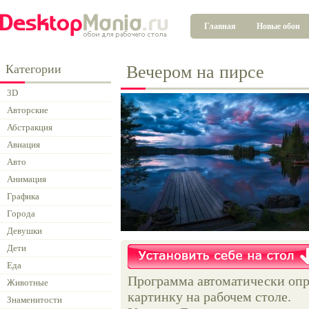
Главная
Новые обои
Категории
Вечером на пирсе
3D
Авторские
Абстракция
Авиация
Авто
Анимация
Графика
Города
Девушки
Дети
Еда
Программа автоматически опр
Животные
картинку на рабочем столе.
Знаменитости