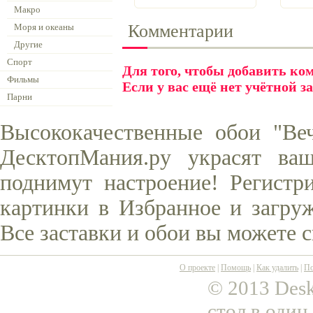
Макро
Комментарии
Моря и океаны
Другие
Спорт
Для того, чтобы добавить к
Фильмы
Если у вас ещё нет учётной з
Парни
Высококачественные обои "Ве
ДесктопМания.ру украсят ва
поднимут настроение! Регистр
картинки в Избранное и загруж
Все заставки и обои вы можете 
О проекте
|
Помощь
|
Как удалить
|
По
© 2013 Desk
стол в один