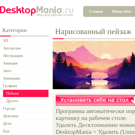
Главная
Новые обои
Категории
Нарисованный пейзаж
3D
Авторские
Абстракция
Авиация
Авто
Анимация
Графика
Пейзаж
Другое
Города
Программа автоматически опр
Девушки
картинку на рабочем столе.
Дети
Удалить Десктопманию можно 
DesktopMania > Удалить (Unins
Еда