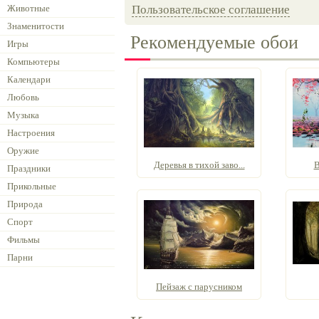
Животные
Пользовательское соглашение
Знаменитости
Рекомендуемые обои
Игры
Компьютеры
Календари
Любовь
Музыка
Настроения
Оружие
Деревья в тихой заво...
В
Праздники
Прикольные
Природа
Спорт
Фильмы
Парни
Пейзаж с парусником