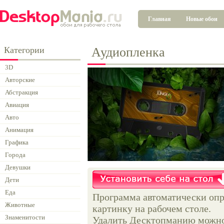
Главная
Новые обои
Категории
Аудиопленка
3D
Авторские
Абстракция
Авиация
Авто
Анимация
Графика
Города
Девушки
Дети
Еда
Программа автоматически опр
Животные
картинку на рабочем столе.
Знаменитости
Удалить Десктопманию можно 