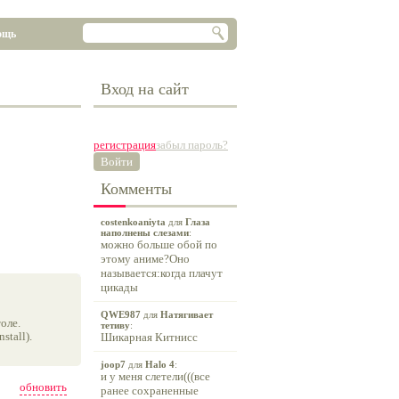
ощь
Вход на сайт
регистрация
забыл пароль?
Войти
Комменты
costenkoaniyta
для
Глаза
наполнены слезами
:
можно больше обой по
этому аниме?Оно
называется:когда плачут
цикады
QWE987
для
Натягивает
оле.
тетиву
:
tall).
Шикарная Китнисс
joop7
для
Halo 4
:
и у меня слетели(((все
обновить
ранее сохраненные