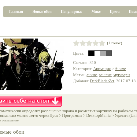
Главная
Новые обои
Популярные
Микс
Цвета
Пом
(1 голос)
Цвета:
Скачано: 310
Категория:
Анимация
>
Аниме
Метки:
аниме
,
ван пис
,
мугивары
Добавил:
DarkBladerZet
, 2017-07-18
оматически определит разрешение экрана и разместит картинку на рабочем ст
опманию можно легко через Пуск > Программы > DesktopMania > Удалить (Unins
е соглашение
емые обои