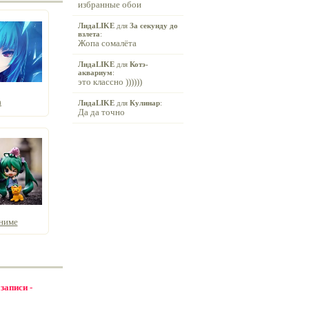
избранные обои
ЛидаLIKE
для
За секунду до
взлета
:
Жопа сомалёта
ЛидаLIKE
для
Котэ-
аквариум
:
это классно ))))))
а
ЛидаLIKE
для
Кулинар
:
Да да точно
ниме
 записи -