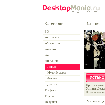
Категории
Ван пис
3D
Авторские
Абстракция
Авиация
Авто
Анимация
Аниме
Мультфильмы
Фэнтези
Другие
Программа авт
Удалить Дескт
Графика
Пользовательско
Города
Рекоменду
Девушки