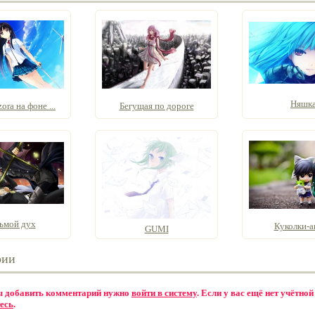
Няшк
ra на фоне ...
Бегущая по дороге
ьмой дух
Куколки-а
GUMI
рии
бы добавить комментарий нужно
войти в систему
. Если у вас ещё нет учётной
есь
.