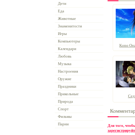
Дети
Еда
Животные
Знаменитости
Игры
Компьютеры
Kono Oozo
Календари
Любовь
Музыка
Настроения
Оружие
Праздники
Прикольные
Сед
Природа
Спорт
Коммента
Фильмы
Парни
Для того, что
зарегистрируйт