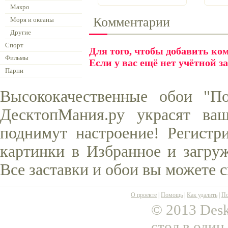
Макро
Комментарии
Моря и океаны
Другие
Спорт
Для того, чтобы добавить к
Фильмы
Если у вас ещё нет учётной з
Парни
Высококачественные обои "П
ДесктопМания.ру украсят ва
поднимут настроение! Регистр
картинки в Избранное и загруж
Все заставки и обои вы можете 
О проекте
|
Помощь
|
Как удалить
|
По
© 2013 Desk
стол в один