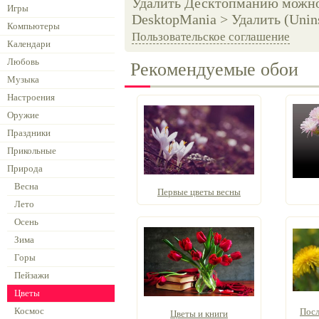
Удалить Десктопманию можно 
Игры
DesktopMania > Удалить (Unins
Компьютеры
Пользовательское соглашение
Календари
Любовь
Рекомендуемые обои
Музыка
Настроения
Оружие
Праздники
Прикольные
Природа
Весна
Первые цветы весны
Лето
Осень
Зима
Горы
Пейзажи
Цветы
Космос
Посл
Цветы и книги