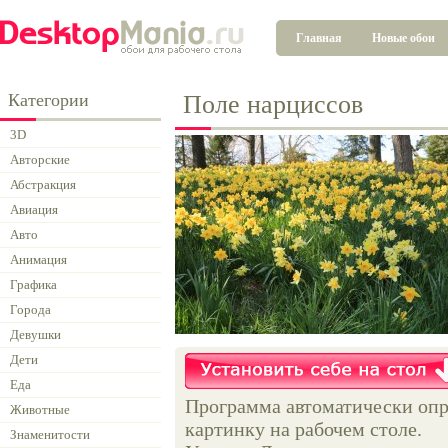
Главная
Новые обои
Категории
Поле нарциссов
3D
Авторские
Абстракция
Авиация
Авто
Анимация
Графика
Города
Девушки
Дети
Еда
Программа автоматически опр
Животные
картинку на рабочем столе.
Знаменитости