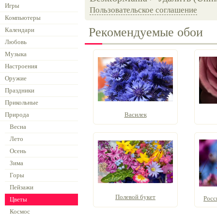
Игры
Пользовательское соглашение
Компьютеры
Рекомендуемые обои
Календари
Любовь
Музыка
Настроения
Оружие
Праздники
Прикольные
Природа
Василек
Весна
Лето
Осень
Зима
Горы
Пейзажи
Полевой букет
Росс
Цветы
Космос