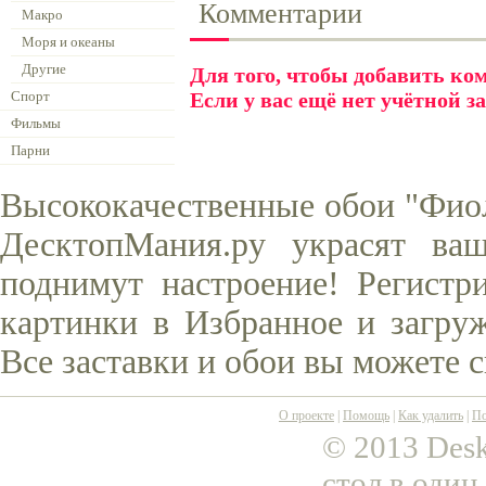
Комментарии
Макро
Моря и океаны
Другие
Для того, чтобы добавить к
Спорт
Если у вас ещё нет учётной з
Фильмы
Парни
Высококачественные обои "Фиол
ДесктопМания.ру украсят ва
поднимут настроение! Регистр
картинки в Избранное и загруж
Все заставки и обои вы можете 
О проекте
|
Помощь
|
Как удалить
|
По
© 2013 Desk
стол в один