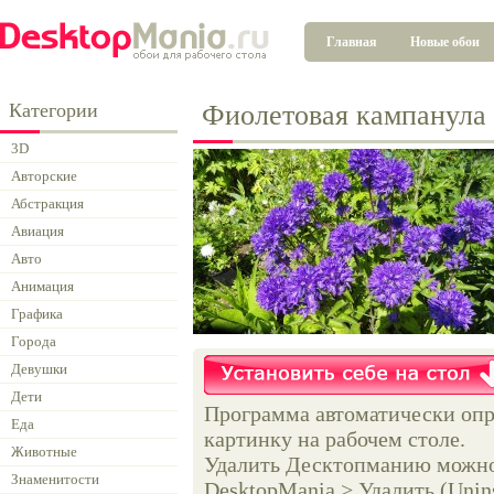
Главная
Новые обои
Категории
Фиолетовая кампанула
3D
Авторские
Абстракция
Авиация
Авто
Анимация
Графика
Города
Девушки
Дети
Программа автоматически опр
Еда
картинку на рабочем столе.
Животные
Удалить Десктопманию можно 
Знаменитости
DesktopMania > Удалить (Unins