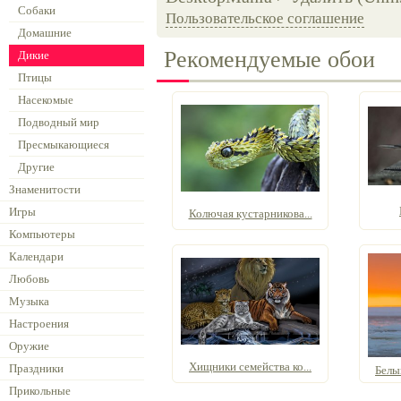
Собаки
Пользовательское соглашение
Домашние
Рекомендуемые обои
Дикие
Птицы
Насекомые
Подводный мир
Пресмыкающиеся
Другие
Знаменитости
Игры
Колючая кустарникова...
Компьютеры
Календари
Любовь
Музыка
Настроения
Оружие
Хищники семейства ко...
Праздники
Белы
Прикольные