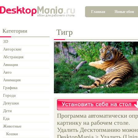
Главная
Новые обои
Категории
Тигр
3D
Авторские
Абстракция
Авиация
Авто
Анимация
Графика
Города
Девушки
Дети
Программа автоматически опр
Еда
картинку на рабочем столе.
Животные
Удалить Десктопманию можно 
Кошки
DesktopMania > Удалить (Unins