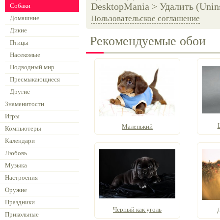
DesktopMania > Удалить (Unins
Собаки
Пользовательское соглашение
Домашние
Дикие
Рекомендуемые обои
Птицы
Насекомые
Подводный мир
Пресмыкающиеся
Другие
Знаменитости
Игры
Маленький
Компьютеры
Календари
Любовь
Музыка
Настроения
Оружие
Праздники
Черный как уголь
Д
Прикольные