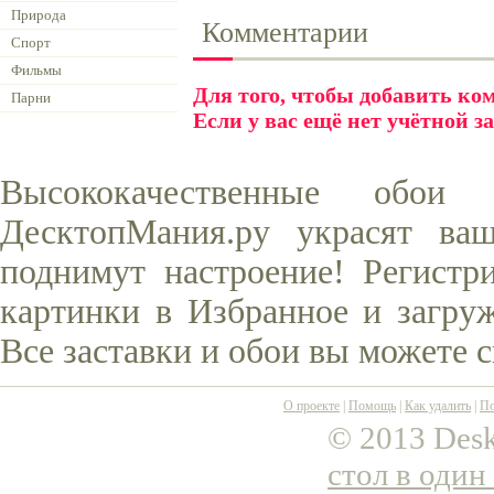
Природа
Комментарии
Спорт
Фильмы
Для того, чтобы добавить к
Парни
Если у вас ещё нет учётной з
Высококачественные обо
ДесктопМания.ру украсят ва
поднимут настроение! Регистр
картинки в Избранное и загруж
Все заставки и обои вы можете 
О проекте
|
Помощь
|
Как удалить
|
По
© 2013 Desk
стол в один