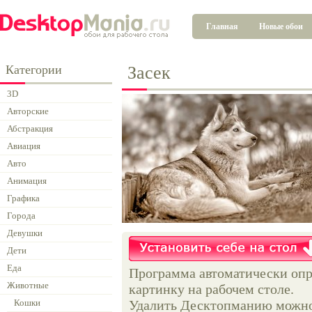
Главная
Новые обои
Категории
Засек
3D
Авторские
Абстракция
Авиация
Авто
Анимация
Графика
Города
Девушки
Дети
Еда
Программа автоматически опр
Животные
картинку на рабочем столе.
Кошки
Удалить Десктопманию можно 