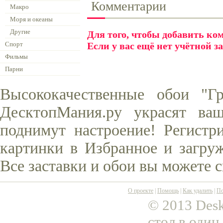
Комментарии
Макро
Моря и океаны
Другие
Для того, чтобы добавить к
Спорт
Если у вас ещё нет учётной з
Фильмы
Парни
Высококачественные обои "Г
ДесктопМания.ру украсят ва
поднимут настроение! Регистр
картинки в Избранное и загруж
Все заставки и обои вы можете 
О проекте
|
Помощь
|
Как удалить
|
По
© 2013 Desk
стол в один