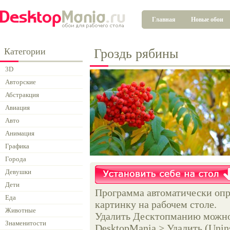
Главная
Новые обои
Категории
Гроздь рябины
3D
Авторские
Абстракция
Авиация
Авто
Анимация
Графика
Города
Девушки
Дети
Программа автоматически опр
Еда
картинку на рабочем столе.
Животные
Удалить Десктопманию можно 
Знаменитости
DesktopMania > Удалить (Unins