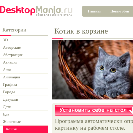
Главная
Новые обои
Категории
Котик в корзине
3D
Авторские
Абстракция
Авиация
Авто
Анимация
Графика
Города
Девушки
Дети
Еда
Программа автоматически опр
Животные
картинку на рабочем столе.
Кошки