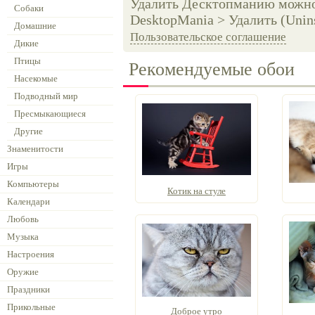
Удалить Десктопманию можно 
Собаки
DesktopMania > Удалить (Unins
Домашние
Пользовательское соглашение
Дикие
Птицы
Рекомендуемые обои
Насекомые
Подводный мир
Пресмыкающиеся
Другие
Знаменитости
Игры
Компьютеры
Котик на стуле
Календари
Любовь
Музыка
Настроения
Оружие
Праздники
Прикольные
Доброе утро