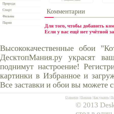
Природа
Комментарии
Спорт
Фильмы
Парни
Для того, чтобы добавить к
Если у вас ещё нет учётной з
Высококачественные обои "Ко
ДесктопМания.ру украсят ва
поднимут настроение! Регистр
картинки в Избранное и загруж
Все заставки и обои вы можете 
О проекте
|
Помощь
|
Как удалить
|
По
© 2013 Desk
стол в один