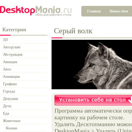
Главная
Новые обои
Категории
Серый волк
3D
Авторские
Абстракция
Авиация
Авто
Анимация
Графика
Города
Девушки
Дети
Программа автоматически опр
Еда
картинку на рабочем столе.
Животные
Удалить Десктопманию можно 
Кошки
DesktopMania > Удалить (Unins