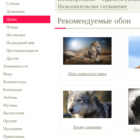
Собаки
Пользовательское соглашение
Домашние
Рекомендуемые обои
Дикие
Птицы
Насекомые
Подводный мир
Пресмыкающиеся
Другие
Знаменитости
Царь животного мира
Игры
Компьютеры
Календари
Любовь
Музыка
Настроения
Оружие
Взгляд хищника
Праздники
Про
Прикольные