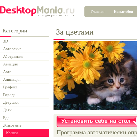
Главная
Новые обои
Категории
За цветами
3D
Авторские
Абстракция
Авиация
Авто
Анимация
Графика
Города
Девушки
Дети
Еда
Животные
Программа автоматически опр
Кошки