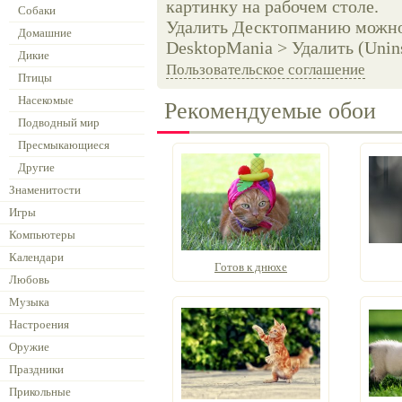
картинку на рабочем столе.
Собаки
Удалить Десктопманию можно 
Домашние
DesktopMania > Удалить (Unins
Дикие
Пользовательское соглашение
Птицы
Насекомые
Рекомендуемые обои
Подводный мир
Пресмыкающиеся
Другие
Знаменитости
Игры
Компьютеры
Календари
Готов к днюхе
Любовь
Музыка
Настроения
Оружие
Праздники
Прикольные