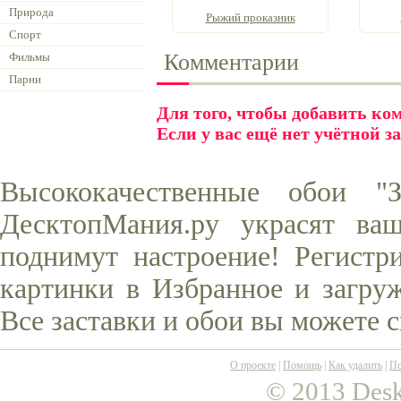
Природа
Рыжий проказник
Спорт
Комментарии
Фильмы
Парни
Для того, чтобы добавить к
Если у вас ещё нет учётной з
Высококачественные обои "
ДесктопМания.ру украсят ва
поднимут настроение! Регистр
картинки в Избранное и загруж
Все заставки и обои вы можете 
О проекте
|
Помощь
|
Как удалить
|
По
© 2013 Desk