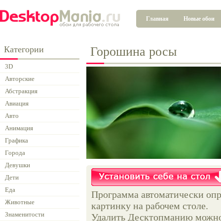
Главная
Новые обои
Категории
Горошина росы
3D
Авторские
Абстракция
Авиация
Авто
Анимация
Графика
Города
Девушки
Дети
Еда
Программа автоматически опр
Животные
картинку на рабочем столе.
Знаменитости
Удалить Десктопманию можно 