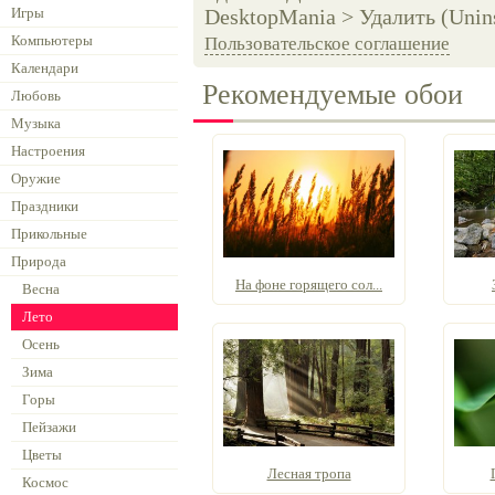
Игры
DesktopMania > Удалить (Unins
Компьютеры
Пользовательское соглашение
Календари
Рекомендуемые обои
Любовь
Музыка
Настроения
Оружие
Праздники
Прикольные
Природа
На фоне горящего сол...
Весна
Лето
Осень
Зима
Горы
Пейзажи
Цветы
Лесная тропа
Космос