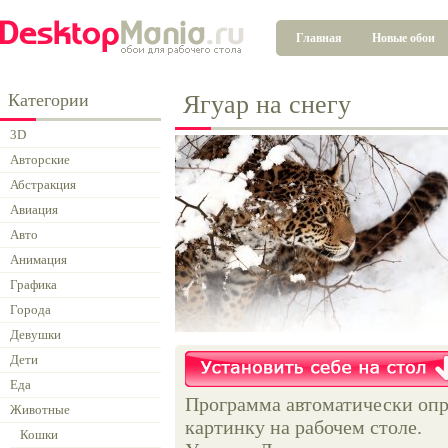
Главная
Новые обои
Категории
Ягуар на снегу
3D
Авторские
Абстракция
Авиация
Авто
Анимация
Графика
Города
Девушки
Дети
Еда
Программа автоматически опр
Животные
картинку на рабочем столе.
Кошки