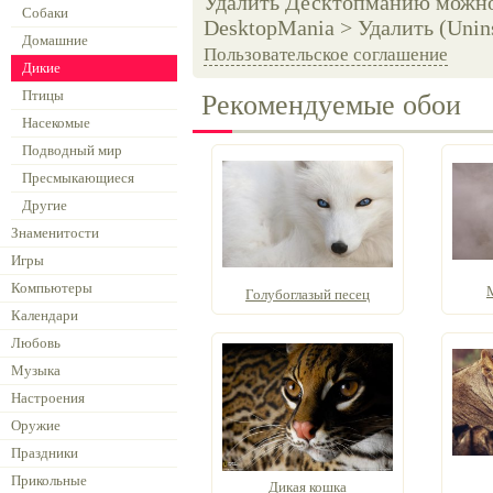
Удалить Десктопманию можно 
Собаки
DesktopMania > Удалить (Unins
Домашние
Пользовательское соглашение
Дикие
Птицы
Рекомендуемые обои
Насекомые
Подводный мир
Пресмыкающиеся
Другие
Знаменитости
Игры
Компьютеры
Голубоглазый песец
Календари
Любовь
Музыка
Настроения
Оружие
Праздники
Прикольные
Дикая кошка