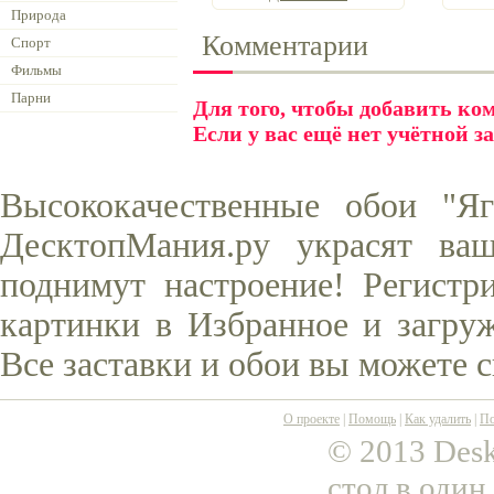
Природа
Комментарии
Спорт
Фильмы
Парни
Для того, чтобы добавить к
Если у вас ещё нет учётной з
Высококачественные обои "Я
ДесктопМания.ру украсят ва
поднимут настроение! Регистр
картинки в Избранное и загруж
Все заставки и обои вы можете 
О проекте
|
Помощь
|
Как удалить
|
По
© 2013 Desk
стол в один