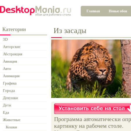
Главная
Новые обои
Категории
Из засады
3D
Авторские
Абстракция
Авиация
Авто
Анимация
Графика
Города
Девушки
Дети
Еда
Программа автоматически опр
Животные
картинку на рабочем столе.
Кошки