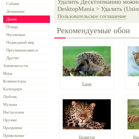
Удалить Десктопманию можно 
Собаки
DesktopMania > Удалить (Unins
Домашние
Пользовательское соглашение
Дикие
Птицы
Рекомендуемые обои
Насекомые
Подводный мир
Пресмыкающиеся
Другие
Знаменитости
Игры
Компьютеры
Ёжик
Календари
Любовь
Музыка
Настроения
Оружие
Праздники
Прикольные
Позирую
Выг