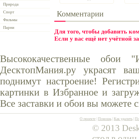
Природа
Комментарии
Спорт
Фильмы
Парни
Для того, чтобы добавить к
Если у вас ещё нет учётной з
Высококачественные обои 
ДесктопМания.ру украсят ва
поднимут настроение! Регистр
картинки в Избранное и загруж
Все заставки и обои вы можете 
О проекте
|
Помощь
|
Как удалить
|
По
© 2013 Desk
стол в один