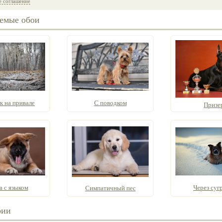
е соглашение
емые обои
к на привале
С поводком
Призе
а с языком
Через суг
Симпатичный пес
рии