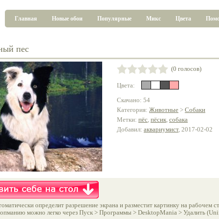
Главная
Новые обои
Популярные
Микс
Цвета
Пом
ный пес
(0 голосов)
Цвета:
Скачано: 54
Категория:
Животные
>
Собаки
Метки:
пёс
,
пёсик
,
собака
Добавил:
аквариумист
, 2017-02-02
оматически определит разрешение экрана и разместит картинку на рабочем ст
опманию можно легко через Пуск > Программы > DesktopMania > Удалить (Unins