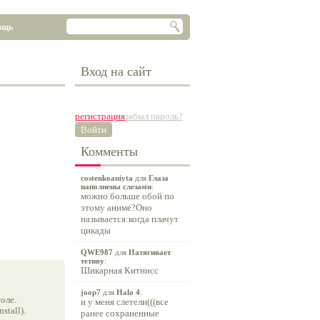
ощь
Вход на сайт
регистрация
забыл пароль?
Войти
Комменты
costenkoaniyta
для
Глаза
наполнены слезами
:
можно больше обой по
этому аниме?Оно
называется:когда плачут
цикады
QWE987
для
Натягивает
тетиву
:
Шикарная Китнисс
joop7
для
Halo 4
:
оле.
и у меня слетели(((все
tall).
ранее сохраненные