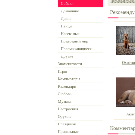
Пользовательско
Собаки
Домашние
Рекоменду
Дикие
Птицы
Насекомые
Подводный мир
Пресмыкающиеся
Другие
Охотни
Знаменитости
Игры
Компьютеры
Календари
Любовь
Музыка
Настроения
Акит
Оружие
Праздники
Коммента
Прикольные