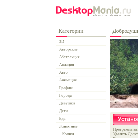
Категории
Добродуш
3D
Авторские
Абстракция
Авиация
Авто
Анимация
Графика
Города
Девушки
Дети
Еда
Животные
Программа авт
Кошки
Удалить Дескт