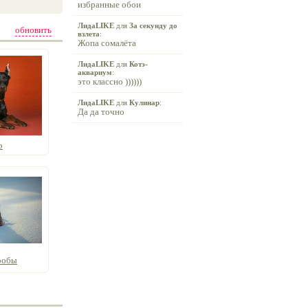
избранные обои
ЛидаLIKE
для
За секунду до
обновить
взлета
:
Жопа сомалёта
ЛидаLIKE
для
Котэ-
аквариум
:
это классно ))))))
ЛидаLIKE
для
Кулинар
:
Да да точно
р
робы