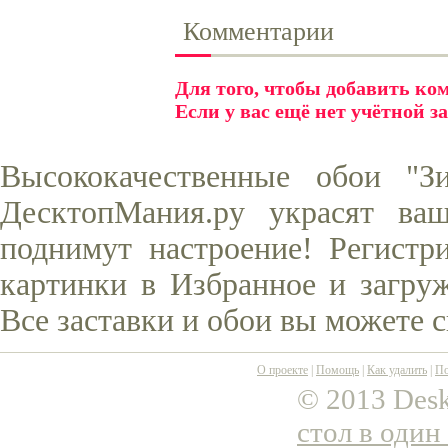
Комментарии
Для того, чтобы добавить к
Если у вас ещё нет учётной з
Высококачественные обои "З
ДесктопМания.ру украсят ва
поднимут настроение! Регистр
картинки в Избранное и загруж
Все заставки и обои вы можете 
О проекте
|
Помощь
|
Как удалить
|
По
© 2013 Desk
стол в один