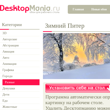
Главная
Новые обои
Категории
Зимний Питер
3D
Авторские
Абстракция
Авиация
Авто
Анимация
Графика
Города
Разные
Девушки
Дети
Программа автоматически опр
Еда
картинку на рабочем столе.
Животные
Удалить Десктопманию можно 