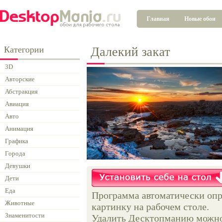
Главная
Новые обои
Категории
Далекий закат
3D
Авторские
Абстракция
Авиация
Авто
Анимация
Графика
Города
Девушки
Дети
Еда
Программа автоматически опр
Животные
картинку на рабочем столе.
Знаменитости
Удалить Десктопманию можно 