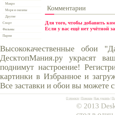
Макро
Комментарии
Моря и океаны
Другие
Для того, чтобы добавить к
Спорт
Если у вас ещё нет учётной з
Фильмы
Парни
Высококачественные обои "Д
ДесктопМания.ру украсят ва
поднимут настроение! Регистр
картинки в Избранное и загруж
Все заставки и обои вы можете 
О проекте
|
Помощь
|
Как удалить
|
По
© 2013 Desk
стол в один