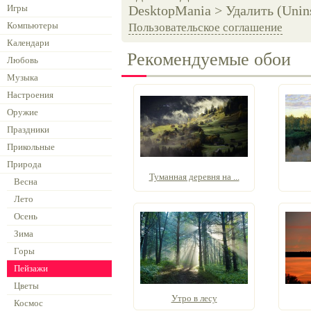
Игры
DesktopMania > Удалить (Unins
Компьютеры
Пользовательское соглашение
Календари
Рекомендуемые обои
Любовь
Музыка
Настроения
Оружие
Праздники
Прикольные
Природа
Туманная деревня на ...
Весна
Лето
Осень
Зима
Горы
Пейзажи
Цветы
Утро в лесу
Космос