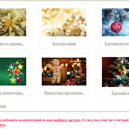
я со снежин...
Золотые шары
Елочная игрушк
 новогодние...
Новогоднее настроени...
Ёлочный 
рии
бы добавить комментарий нужно
войти в систему
. Если у вас ещё нет учётной
есь
.