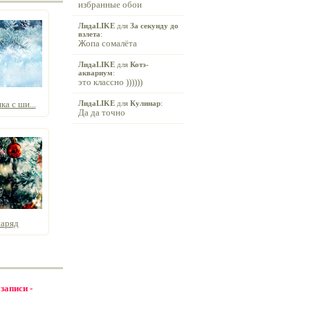
избранные обои
ЛидаLIKE
для
За секунду до
взлета
:
Жопа сомалёта
ЛидаLIKE
для
Котэ-
аквариум
:
это классно ))))))
а с ши...
ЛидаLIKE
для
Кулинар
:
Да да точно
наряд
 записи -