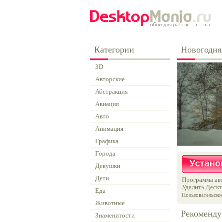
Категории
Новогодня
3D
Авторские
Абстракция
Авиация
Авто
Анимация
Графика
Города
Девушки
Дети
Программа авт
Удалить Дескт
Еда
Пользовательско
Животные
Рекоменду
Знаменитости