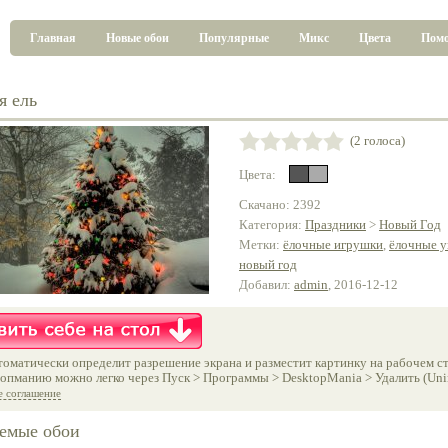
Главная
Новые обои
Популярные
Микс
Цвета
Пом
я ель
(2 голоса)
Цвета:
Скачано: 2392
Категория:
Праздники
>
Новый Год
Метки:
ёлочные игрушки
,
ёлочные 
новый год
Добавил:
admin
, 2016-12-12
оматически определит разрешение экрана и разместит картинку на рабочем ст
опманию можно легко через Пуск > Программы > DesktopMania > Удалить (Unins
е соглашение
емые обои