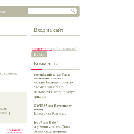
ощь
Вход на сайт
регистрация
забыл пароль?
Войти
Комменты
украшения
,
costenkoaniyta
для
Глаза
наполнены слезами
:
можно больше обой по
этому аниме?Оно
называется:когда плачут
цикады
QWE987
для
Натягивает
оле.
тетиву
:
tall).
Шикарная Китнисс
joop7
для
Halo 4
:
и у меня слетели(((все
обновить
ранее сохраненные