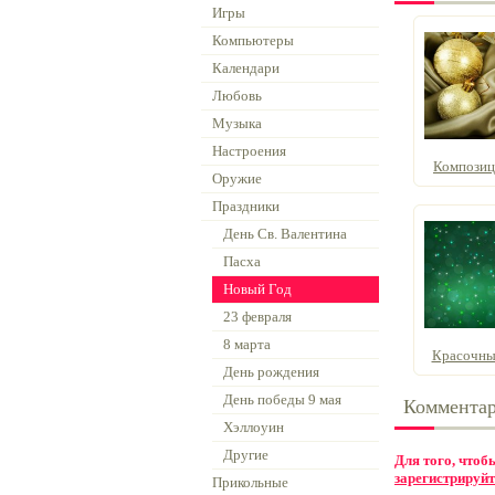
Игры
Компьютеры
Календари
Любовь
Музыка
Настроения
Композици
Оружие
Праздники
День Св. Валентина
Пасха
Новый Год
23 февраля
8 марта
Красочные
День рождения
День победы 9 мая
Коммента
Хэллоуин
Другие
Для того, что
зарегистрируйт
Прикольные