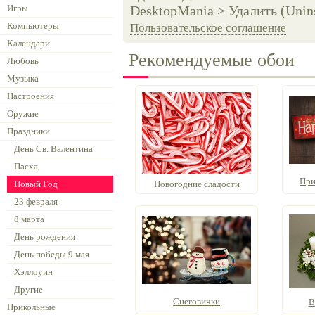
Игры
DesktopMania > Удалить (Unins
Компьютеры
Пользовательское соглашение
Календари
Рекомендуемые обои
Любовь
Музыка
Настроения
Оружие
Праздники
День Св. Валентина
Пасха
При
Новый Год
Новогодние сладости
23 февраля
8 марта
День рождения
День победы 9 мая
Хэллоуин
Другие
Снеговички
В
Прикольные