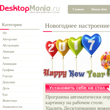
Главная
Новые обои
Категории
Новогоднее настроение
3D
Авторские
Абстракция
Авиация
Авто
Анимация
Графика
Города
Девушки
Дети
Еда
Программа автоматически опр
Животные
картинку на рабочем столе.
Знаменитости
Удалить Десктопманию можно 