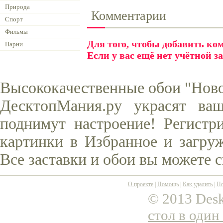
Природа
Комментарии
Спорт
Фильмы
Для того, чтобы добавить к
Парни
Если у вас ещё нет учётной з
Высококачественные обои "Новог
ДесктопМания.ру украсят ва
поднимут настроение! Регистр
картинки в Избранное и загруж
Все заставки и обои вы можете 
О проекте
|
Помощь
|
Как удалить
|
По
© 2013 Desk
стол в один