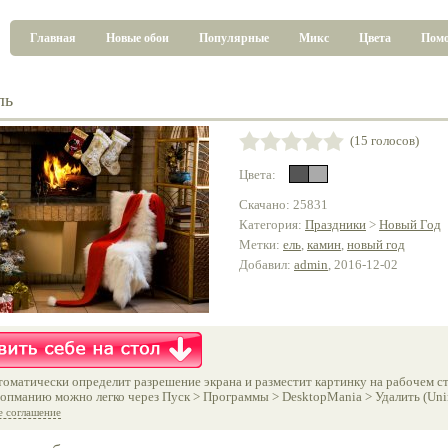
Главная
Новые обои
Популярные
Микс
Цвета
Пом
ль
(15 голосов)
Цвета:
Скачано: 25831
Категория:
Праздники
>
Новый Год
Метки:
ель
,
камин
,
новый год
Добавил:
admin
, 2016-12-02
оматически определит разрешение экрана и разместит картинку на рабочем ст
опманию можно легко через Пуск > Программы > DesktopMania > Удалить (Unins
е соглашение