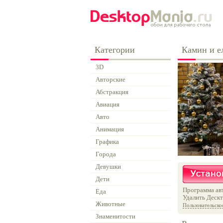
Категории
Камин и е
3D
Авторские
Абстракция
Авиация
Авто
Анимация
Графика
Города
Девушки
Дети
Программа авт
Еда
Удалить Дескт
Животные
Пользовательско
Знаменитости