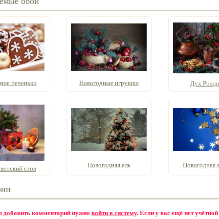
емые обои
ние печеньки
Новогодные игрушки
Дух Рожд
Новогодняя ель
Новогодняя
венский стол
рии
бы добавить комментарий нужно
войти в систему
. Если у вас ещё нет учётной