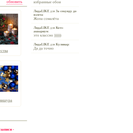
обновить
избранные обои
ЛидаLIKE
для
За секунду до
взлета
:
Жопа сомалёта
ЛидаLIKE
для
Котэ-
аквариум
:
это классно ))))))
ЛидаLIKE
для
Кулинар
:
Да да точно
ества
 мишура
 записи -