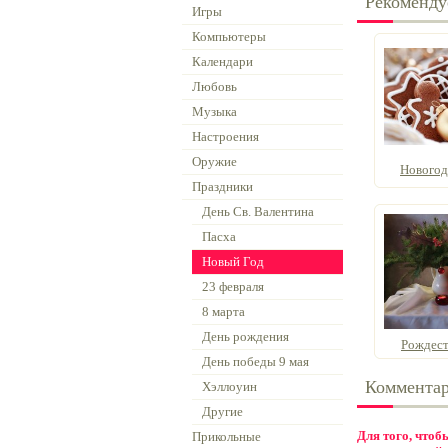
Рекоменду
Игры
Компьютеры
Календари
Любовь
Музыка
Настроения
Оружие
Новогод
Праздники
День Св. Валентина
Пасха
Новый Год
23 февраля
8 марта
День рождения
Рождест
День победы 9 мая
Коммента
Хэллоуин
Другие
Для того, что
Прикольные