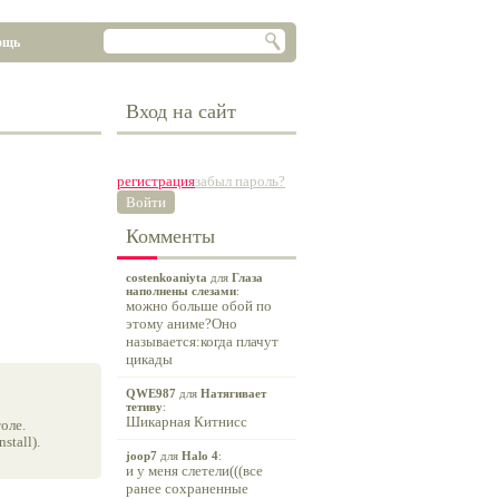
ощь
Вход на сайт
регистрация
забыл пароль?
Войти
Комменты
costenkoaniyta
для
Глаза
наполнены слезами
:
можно больше обой по
этому аниме?Оно
называется:когда плачут
цикады
QWE987
для
Натягивает
тетиву
:
Шикарная Китнисс
оле.
tall).
joop7
для
Halo 4
:
и у меня слетели(((все
ранее сохраненные