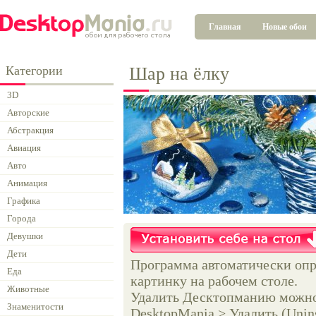
Главная
Новые обои
Категории
Шар на ёлку
3D
Авторские
Абстракция
Авиация
Авто
Анимация
Графика
Города
Девушки
Дети
Программа автоматически опр
Еда
картинку на рабочем столе.
Животные
Удалить Десктопманию можно 
Знаменитости
DesktopMania > Удалить (Unins