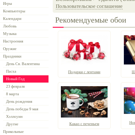
Игры
Пользовательское соглашение
Компьютеры
Рекомендуемые обои
Календари
Любовь
Музыка
Настроения
Оружие
Праздники
День Св. Валентина
Пасха
Подарки с лентами
Ш
Новый Год
23 февраля
8 марта
День рождения
День победы 9 мая
Хэллоуин
Но
Какао с печеньем
Другие
Прикольные