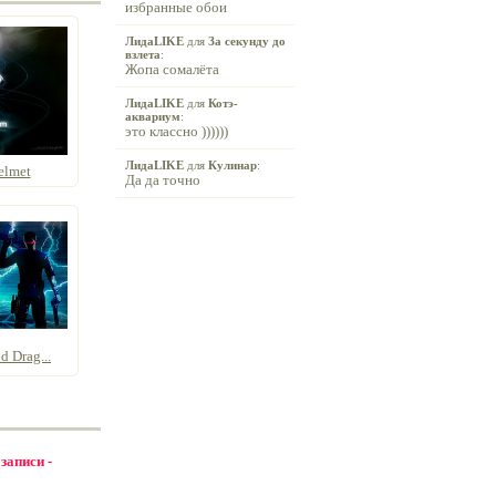
избранные обои
ЛидаLIKE
для
За секунду до
взлета
:
Жопа сомалёта
ЛидаLIKE
для
Котэ-
аквариум
:
это классно ))))))
ЛидаLIKE
для
Кулинар
:
elmet
Да да точно
d Drag...
 записи -