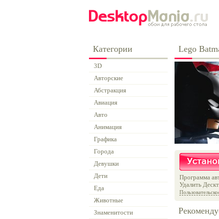
Категории
Lego Bat
3D
Авторские
Абстракция
Авиация
Авто
Анимация
Графика
Города
Девушки
Дети
Программа авт
Удалить Дескт
Еда
Пользовательско
Животные
Рекоменду
Знаменитости