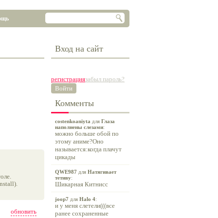
ощь
Вход на сайт
регистрация
забыл пароль?
Войти
Комменты
costenkoaniyta
для
Глаза
наполнены слезами
:
можно больше обой по
этому аниме?Оно
называется:когда плачут
цикады
QWE987
для
Натягивает
оле.
тетиву
:
tall).
Шикарная Китнисс
joop7
для
Halo 4
:
и у меня слетели(((все
обновить
ранее сохраненные