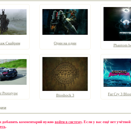
аж Скайрим
Один на один
Phantom h
r Prototype
Far Cry 3 Bloo
Bioshock 3
рии
бы добавить комментарий нужно
войти в систему
. Если у вас ещё нет учётной
есь
.