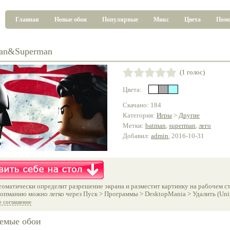
Главная
Новые обои
Популярные
Микс
Цвета
Пом
man&Superman
(1 голос)
Цвета:
Скачано: 184
Категория:
Игры
>
Другие
Метки:
batman
,
superman
,
лего
Добавил:
admin
, 2016-10-31
оматически определит разрешение экрана и разместит картинку на рабочем ст
опманию можно легко через Пуск > Программы > DesktopMania > Удалить (Unins
е соглашение
емые обои