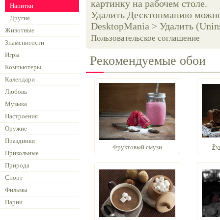
картинку на рабочем столе.
Напитки
Удалить Десктопманию можно 
Другие
DesktopMania > Удалить (Unins
Животные
Пользовательское соглашение
Знаменитости
Игры
Рекомендуемые обои
Компьютеры
Календари
Любовь
Музыка
Настроения
Оружие
Праздники
Ру
Фруктовый смузи
Прикольные
Природа
Спорт
Фильмы
Парни