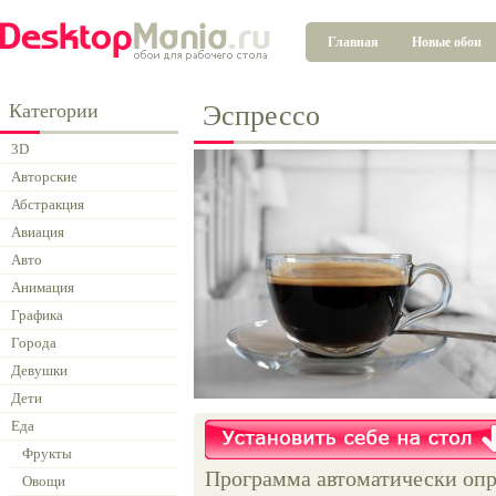
Главная
Новые обои
Категории
Эспрессо
3D
Авторские
Абстракция
Авиация
Авто
Анимация
Графика
Города
Девушки
Дети
Еда
Фрукты
Программа автоматически опр
Овощи