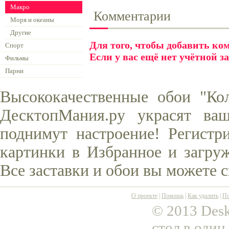
Макро
Комментарии
Моря и океаны
Другие
Для того, чтобы добавить к
Спорт
Если у вас ещё нет учётной з
Фильмы
Парни
Высококачественные обои "Ко
ДесктопМания.ру украсят ва
поднимут настроение! Регистр
картинки в Избранное и загруж
Все заставки и обои вы можете 
О проекте
|
Помощь
|
Как удалить
|
По
© 2013 Desk
стол в один