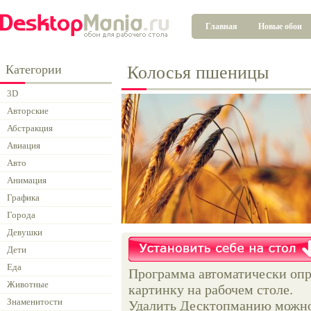
Главная
Новые обои
Категории
Колосья пшеницы
3D
Авторские
Абстракция
Авиация
Авто
Анимация
Графика
Города
Девушки
Дети
Еда
Программа автоматически опр
Животные
картинку на рабочем столе.
Знаменитости
Удалить Десктопманию можно 