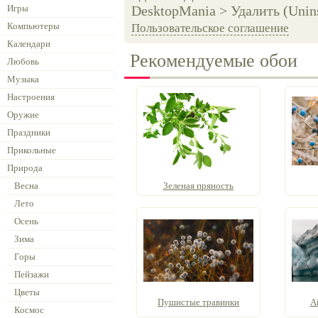
Игры
DesktopMania > Удалить (Unins
Компьютеры
Пользовательское соглашение
Календари
Рекомендуемые обои
Любовь
Музыка
Настроения
Оружие
Праздники
Прикольные
Природа
Весна
Зеленая пряность
Лето
Осень
Зима
Горы
Пейзажи
Цветы
Пушистые травинки
А
Космос