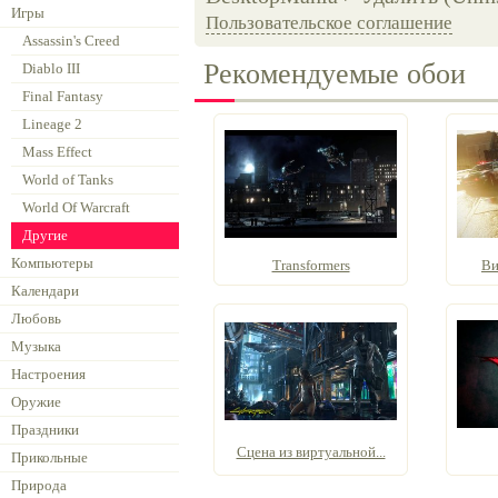
Игры
Пользовательское соглашение
Assassin's Creed
Рекомендуемые обои
Diablo III
Final Fantasy
Lineage 2
Mass Effect
World of Tanks
World Of Warcraft
Другие
Компьютеры
Transformers
Ви
Календари
Любовь
Музыка
Настроения
Оружие
Праздники
Сцена из виртуальной...
Прикольные
Природа