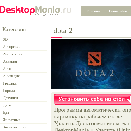
Главная
Новые обои
Категории
dota 2
3D
Авторские
Абстракция
Авиация
Авто
Анимация
Графика
Города
Девушки
Дети
Программа автоматически опр
Еда
картинку на рабочем столе.
Животные
Удалить Десктопманию можно 
Знаменитости
DesktopMania > Удалить (Unins