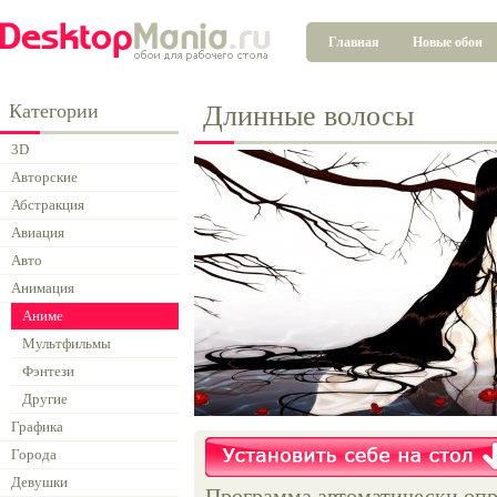
Главная
Новые обои
Категории
Длинные волосы
3D
Авторские
Абстракция
Авиация
Авто
Анимация
Аниме
Мультфильмы
Фэнтези
Другие
Графика
Города
Девушки
Программа автоматически опр