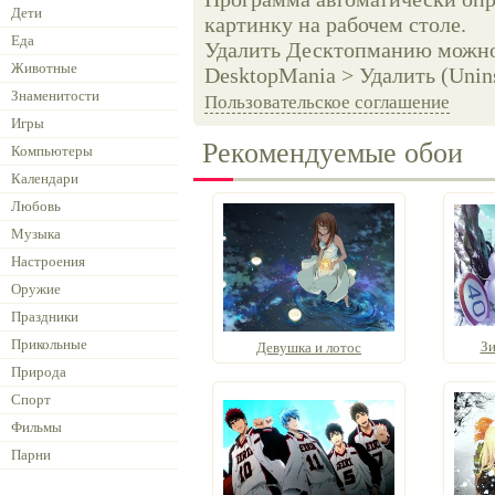
Дети
картинку на рабочем столе.
Еда
Удалить Десктопманию можно 
Животные
DesktopMania > Удалить (Unins
Знаменитости
Пользовательское соглашение
Игры
Рекомендуемые обои
Компьютеры
Календари
Любовь
Музыка
Настроения
Оружие
Праздники
Прикольные
Зи
Девушка и лотос
Природа
Спорт
Фильмы
Парни