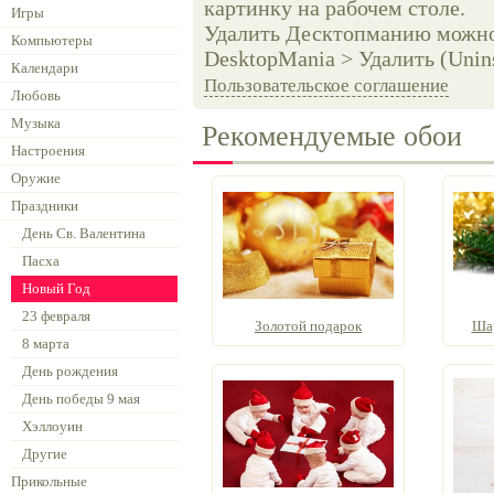
картинку на рабочем столе.
Игры
Удалить Десктопманию можно 
Компьютеры
DesktopMania > Удалить (Unins
Календари
Пользовательское соглашение
Любовь
Музыка
Рекомендуемые обои
Настроения
Оружие
Праздники
День Св. Валентина
Пасха
Новый Год
23 февраля
Золотой подарок
Шар
8 марта
День рождения
День победы 9 мая
Хэллоуин
Другие
Прикольные