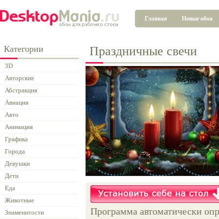
Главная
Новые обои
Категории
Праздничные свечи
3D
Авторские
Абстракция
Авиация
Авто
Анимация
Графика
Города
Девушки
Дети
Еда
Животные
Программа автоматически опр
Знаменитости