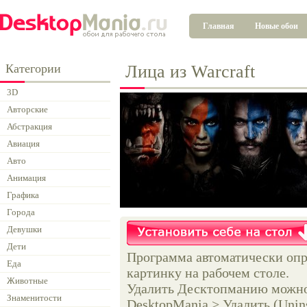
Главная
Новые обои
Категории
Лица из Warcraft
3D
Авторские
Абстракция
Авиация
Авто
Анимация
Графика
Города
Девушки
Дети
Программа автоматически опр
Еда
картинку на рабочем столе.
Животные
Удалить Десктопманию можно 
Знаменитости
DesktopMania > Удалить (Unins